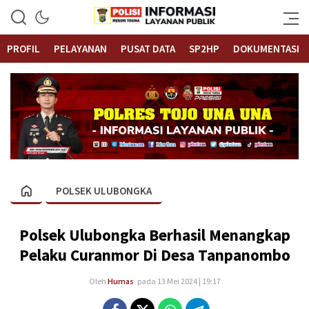
Informasi Layanan Publik
Polrestouna.com
PROFIL
PELAYANAN
PUSAT DATA
SP2HP
DOKUMENTASI
POLSEK ULUBONGKA
Polsek Ulubongka Berhasil Menangkap
Pelaku Curanmor Di Desa Tanpanombo
Oleh
Humas
pada 13 Mei 2024 | 19:17