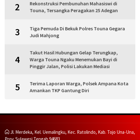
Rekonstruksi Pembunuhan Mahasiswi di
2
Touna, Tersangka Peragakan 25 Adegan
Tiga Pemuda Di Bekuk Polres Touna Gegara
3
Judi Mahjong
Takut Hasil Hubungan Gelap Terungkap,
4
Warga Touna Ngaku Menemukan Bayi di
Pinggir Jalan, Polisi Lakukan Mediasi
Terima Laporan Warga, Polsek Ampana Kota
5
Amankan TKP Gantung Diri
Jl. Merdeka, Kel. Uemalingku, Kec. Ratolindo, Kab. Tojo Una-Una,
Prov. Sulawesi Tengah 94683