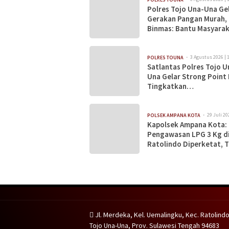
Polres Tojo Una-Una Ge
Gerakan Pangan Murah,
Binmas: Bantu Masyara
Dapatkan Bahan Pokok
Terjangkau
3 Agustus 2026 | 
POLRES TOUNA
Satlantas Polres Tojo U
Una Gelar Strong Point 
Tingkatkan
Kamseltibcarlantas
29 Juli 20
POLSEK AMPANA KOTA
Kapolsek Ampana Kota:
Pengawasan LPG 3 Kg d
Ratolindo Diperketat, 
Terpadu Dibentuk hing
Desa
Jl. Merdeka, Kel. Uemalingku, Kec. Ratolindo
Tojo Una-Una, Prov. Sulawesi Tengah 94683