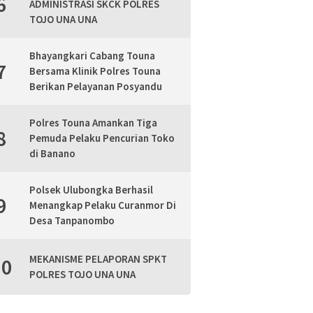
6
ADMINISTRASI SKCK POLRES
TOJO UNA UNA
Bhayangkari Cabang Touna
7
Bersama Klinik Polres Touna
Berikan Pelayanan Posyandu
Polres Touna Amankan Tiga
8
Pemuda Pelaku Pencurian Toko
di Banano
Polsek Ulubongka Berhasil
9
Menangkap Pelaku Curanmor Di
Desa Tanpanombo
MEKANISME PELAPORAN SPKT
10
POLRES TOJO UNA UNA