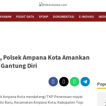
Informasi Layanan Publik
Polrestouna.com
LAYANAN
PUSAT DATA
SP2HP
DOKUMENTASI
E-INOVASI
INOV
, Polsek Ampana Kota Amankan
 Gantung Diri
Popu
sek Ampana Kota mendatangi TKP Penemuan mayat
Bailo Baru, Kecamatan Ampana Kota, Kabupaten Tojo