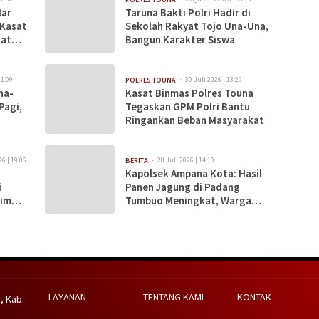
lar
Taruna Bakti Polri Hadir di
 Kasat
Sekolah Rakyat Tojo Una-Una,
kat
Bangun Karakter Siswa
11:09
30 Juli 2026 | 13:29
POLRES TOUNA
na-
Kasat Binmas Polres Touna
Pagi,
Tegaskan GPM Polri Bantu
Ringankan Beban Masyarakat
26 | 19:06
28 Juli 2026 | 14:10
BERITA
Kapolsek Ampana Kota: Hasil
i
Panen Jagung di Padang
Tim
Tumbuo Meningkat, Warga
ga
Diajak Dukung Ketahanan
Pangan
LAYANAN
TENTANG KAMI
KONTAK
, Kab.