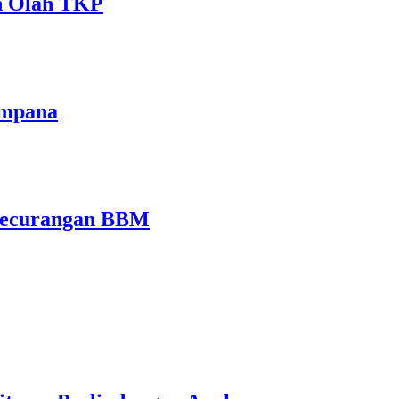
an Olah TKP
Ampana
 Kecurangan BBM