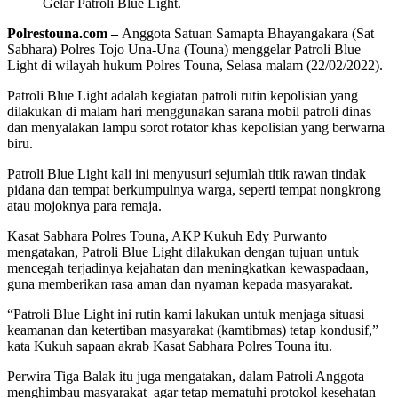
Gelar Patroli Blue Light.
Polrestouna.com –
Anggota Satuan Samapta Bhayangakara (Sat
Sabhara) Polres Tojo Una-Una (Touna) menggelar Patroli Blue
Light di wilayah hukum Polres Touna, Selasa malam (22/02/2022).
Patroli Blue Light adalah kegiatan patroli rutin kepolisian yang
dilakukan di malam hari menggunakan sarana mobil patroli dinas
dan menyalakan lampu sorot rotator khas kepolisian yang berwarna
biru.
Patroli Blue Light kali ini menyusuri sejumlah titik rawan tindak
pidana dan tempat berkumpulnya warga, seperti tempat nongkrong
atau mojoknya para remaja.
Kasat Sabhara Polres Touna, AKP Kukuh Edy Purwanto
mengatakan, Patroli Blue Light dilakukan dengan tujuan untuk
mencegah terjadinya kejahatan dan meningkatkan kewaspadaan,
guna memberikan rasa aman dan nyaman kepada masyarakat.
“Patroli Blue Light ini rutin kami lakukan untuk menjaga situasi
keamanan dan ketertiban masyarakat (kamtibmas) tetap kondusif,”
kata Kukuh sapaan akrab Kasat Sabhara Polres Touna itu.
Perwira Tiga Balak itu juga mengatakan, dalam Patroli Anggota
menghimbau masyarakat agar tetap mematuhi protokol kesehatan