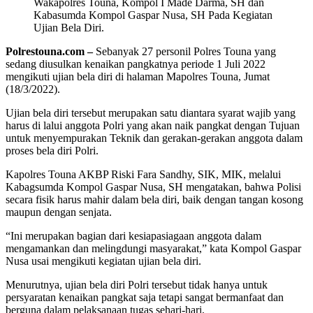
Wakapolres Touna, Kompol I Made Darma, SH dan
Kabasumda Kompol Gaspar Nusa, SH Pada Kegiatan
Ujian Bela Diri.
Polrestouna.com –
Sebanyak 27 personil Polres Touna yang
sedang diusulkan kenaikan pangkatnya periode 1 Juli 2022
mengikuti ujian bela diri di halaman Mapolres Touna, Jumat
(18/3/2022).
Ujian bela diri tersebut merupakan satu diantara syarat wajib yang
harus di lalui anggota Polri yang akan naik pangkat dengan Tujuan
untuk menyempurakan Teknik dan gerakan-gerakan anggota dalam
proses bela diri Polri.
Kapolres Touna AKBP Riski Fara Sandhy, SIK, MIK, melalui
Kabagsumda Kompol Gaspar Nusa, SH mengatakan, bahwa Polisi
secara fisik harus mahir dalam bela diri, baik dengan tangan kosong
maupun dengan senjata.
“Ini merupakan bagian dari kesiapasiagaan anggota dalam
mengamankan dan melingdungi masyarakat,” kata Kompol Gaspar
Nusa usai mengikuti kegiatan ujian bela diri.
Menurutnya, ujian bela diri Polri tersebut tidak hanya untuk
persyaratan kenaikan pangkat saja tetapi sangat bermanfaat dan
berguna dalam pelaksanaan tugas sehari-hari,