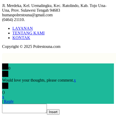
Jl. Merdeka, Kel. Uemalingku, Kec. Ratolindo, Kab. Tojo Una-
Una, Prov. Sulawesi Tengah 94683
humaspolrestouna@gmail.com
(0464) 21110.
LAYANAN
TENTANG KAMI
KONTAK
Copyright © 2025 Polrestouna.com
0
Would love your thoughts, please comment.
x
(
)
x
|
Reply
Insert