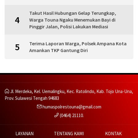
Takut Hasil Hubungan Gelap Terungkap,
4
Warga Touna Ngaku Menemukan Bayi di
Pinggir Jalan, Polisi Lakukan Mediasi
Terima Laporan Warga, Polsek Ampana Kota
5
Amankan TKP Gantung Diri
Jl. Merdeka, Kel. Uemalingku, Kec. Ratolindo, Kab. Tojo Una-Una,
Prov. Sulawesi Tengah 94683
humaspolrestouna@gmail.com
(0464) 21110.
LAYANAN
TENTANG KAMI
KONTAK