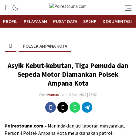
Informasi Layanan Publik
Polrestouna.com
PROFIL
PELAYANAN
PUSAT DATA
SP2HP
DOKUMENTASI
POLSEK AMPANA KOTA
Asyik Kebut-kebutan, Tiga Pemuda dan
Sepeda Motor Diamankan Polsek
Ampana Kota
Oleh
Humas
pada 8 April 2022 | 17:52
Polrestouna.com –
Menindaklanjuti laporan masyarakat,
Personil Polsek Ampana Kota melaksanakan patroli