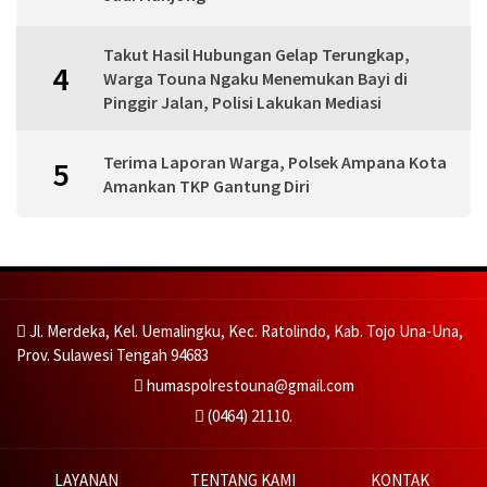
Takut Hasil Hubungan Gelap Terungkap,
4
Warga Touna Ngaku Menemukan Bayi di
Pinggir Jalan, Polisi Lakukan Mediasi
Terima Laporan Warga, Polsek Ampana Kota
5
Amankan TKP Gantung Diri
Jl. Merdeka, Kel. Uemalingku, Kec. Ratolindo, Kab. Tojo Una-Una,
Prov. Sulawesi Tengah 94683
humaspolrestouna@gmail.com
(0464) 21110.
LAYANAN
TENTANG KAMI
KONTAK