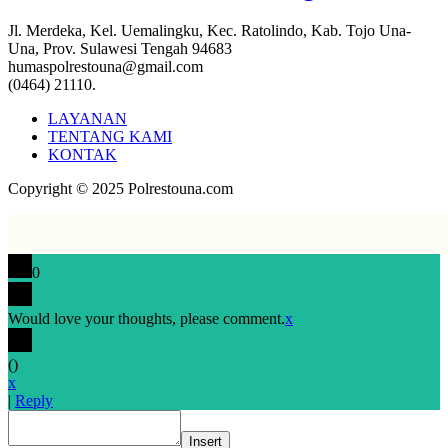
Jl. Merdeka, Kel. Uemalingku, Kec. Ratolindo, Kab. Tojo Una-
Una, Prov. Sulawesi Tengah 94683
humaspolrestouna@gmail.com
(0464) 21110.
LAYANAN
TENTANG KAMI
KONTAK
Copyright © 2025 Polrestouna.com
0
Would love your thoughts, please comment.
x
(
)
x
|
Reply
Insert