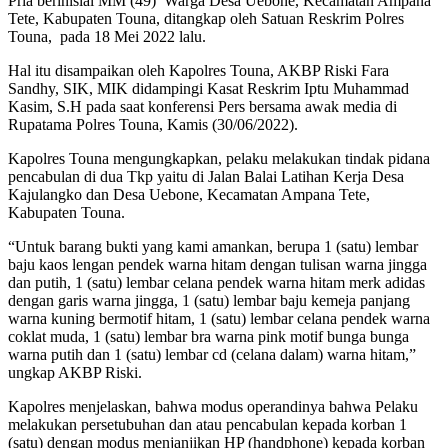
Pria berinisial MM (49) Warga Desa Uebone, Kecamatan Ampana
Tete, Kabupaten Touna, ditangkap oleh Satuan Reskrim Polres
Touna, pada 18 Mei 2022 lalu.
Hal itu disampaikan oleh Kapolres Touna, AKBP Riski Fara
Sandhy, SIK, MIK didampingi Kasat Reskrim Iptu Muhammad
Kasim, S.H pada saat konferensi Pers bersama awak media di
Rupatama Polres Touna, Kamis (30/06/2022).
Kapolres Touna mengungkapkan, pelaku melakukan tindak pidana
pencabulan di dua Tkp yaitu di Jalan Balai Latihan Kerja Desa
Kajulangko dan Desa Uebone, Kecamatan Ampana Tete,
Kabupaten Touna.
“Untuk barang bukti yang kami amankan, berupa 1 (satu) lembar
baju kaos lengan pendek warna hitam dengan tulisan warna jingga
dan putih, 1 (satu) lembar celana pendek warna hitam merk adidas
dengan garis warna jingga, 1 (satu) lembar baju kemeja panjang
warna kuning bermotif hitam, 1 (satu) lembar celana pendek warna
coklat muda, 1 (satu) lembar bra warna pink motif bunga bunga
warna putih dan 1 (satu) lembar cd (celana dalam) warna hitam,”
ungkap AKBP Riski.
Kapolres menjelaskan, bahwa modus operandinya bahwa Pelaku
melakukan persetubuhan dan atau pencabulan kepada korban 1
(satu) dengan modus menjanjikan HP (handphone) kepada korban