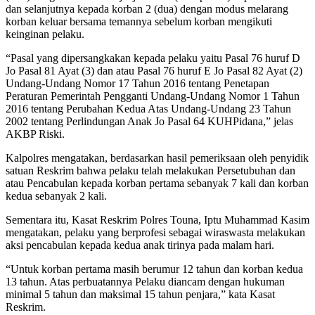
dan selanjutnya kepada korban 2 (dua) dengan modus melarang
korban keluar bersama temannya sebelum korban mengikuti
keinginan pelaku.
“Pasal yang dipersangkakan kepada pelaku yaitu Pasal 76 huruf D
Jo Pasal 81 Ayat (3) dan atau Pasal 76 huruf E Jo Pasal 82 Ayat (2)
Undang-Undang Nomor 17 Tahun 2016 tentang Penetapan
Peraturan Pemerintah Pengganti Undang-Undang Nomor 1 Tahun
2016 tentang Perubahan Kedua Atas Undang-Undang 23 Tahun
2002 tentang Perlindungan Anak Jo Pasal 64 KUHPidana,” jelas
AKBP Riski.
Kalpolres mengatakan, berdasarkan hasil pemeriksaan oleh penyidik
satuan Reskrim bahwa pelaku telah melakukan Persetubuhan dan
atau Pencabulan kepada korban pertama sebanyak 7 kali dan korban
kedua sebanyak 2 kali.
Sementara itu, Kasat Reskrim Polres Touna, Iptu Muhammad Kasim
mengatakan, pelaku yang berprofesi sebagai wiraswasta melakukan
aksi pencabulan kepada kedua anak tirinya pada malam hari.
“Untuk korban pertama masih berumur 12 tahun dan korban kedua
13 tahun. Atas perbuatannya Pelaku diancam dengan hukuman
minimal 5 tahun dan maksimal 15 tahun penjara,” kata Kasat
Reskrim.