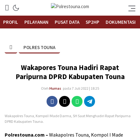
Informasi Layanan Publik
Polrestouna.com
PROFIL
PELAYANAN
PUSAT DATA
SP2HP
DOKUMENTASI
POLRES TOUNA
Wakapores Touna Hadiri Rapat
Paripurna DPRD Kabupaten Touna
Oleh
Humas
pada 7 Juli 2022 | 18:25
Wakapolres Touna, Kompol I Made Darma, SH Saat Menghadiri Rapat Paripurna
DPRD Kabupaten Touna.
Polrestouna.com –
Wakapolres Touna, Kompol I Made