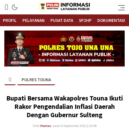
Informasi Layanan Publik
Polrestouna.com
PROFIL
PELAYANAN
PUSAT DATA
SP2HP
DOKUMENTASI
POLRES TOUNA
Bupati Bersama Wakapolres Touna Ikuti
Rakor Pengendalian Inflasi Daerah
Dengan Gubernur Sulteng
Oleh
Humas
pada 6 September 2022 | 20:48