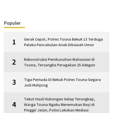
Populer
Gerak Cepat, Polres Touna Bekuk 13 Terduga
1
Pelaku Pencabulan Anak Dibawah Umur
Rekonstruksi Pembunuhan Mahasiswi di
2
Touna, Tersangka Peragakan 25 Adegan
Tiga Pemuda Di Bekuk Polres Touna Gegara
3
Judi Mahjong
Takut Hasil Hubungan Gelap Terungkap,
4
Warga Touna Ngaku Menemukan Bayi di
Pinggir Jalan, Polisi Lakukan Mediasi