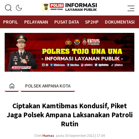
Informasi Layanan Publik
Polrestouna.com
PROFIL
PELAYANAN
PUSAT DATA
SP2HP
DOKUMENTASI
POLSEK AMPANA KOTA
Ciptakan Kamtibmas Kondusif, Piket
Jaga Polsek Ampana Laksanakan Patroli
Rutin
Oleh
Humas
pada 30 September 2022 | 17:04