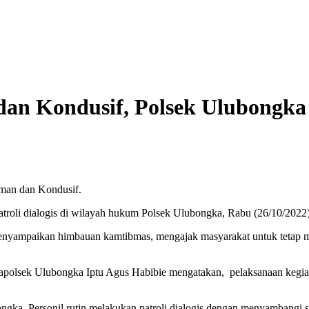
an Kondusif, Polsek Ulubongka 
Aman dan Kondusif.
roli dialogis di wilayah hukum Polsek Ulubongka, Rabu (26/10/2022)
a menyampaikan himbauan kamtibmas, mengajak masyarakat untuk tetap
apolsek Ulubongka Iptu Agus Habibie mengatakan, pelaksanaan kegiata
ka, Personil rutin melakukan patroli dialogis dengan menyambangi set