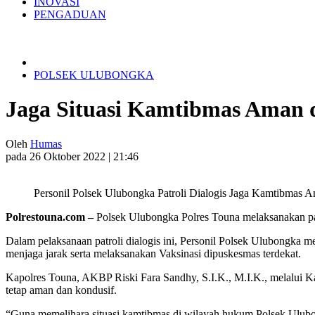
INOVASI
PENGADUAN
POLSEK ULUBONGKA
Jaga Situasi Kamtibmas Aman d
Oleh
Humas
pada 26 Oktober 2022 | 21:46
Personil Polsek Ulubongka Patroli Dialogis Jaga Kamtibmas 
Polrestouna.com –
Polsek Ulubongka Polres Touna melaksanakan pat
Dalam pelaksanaan patroli dialogis ini, Personil Polsek Ulubongk
menjaga jarak serta melaksanakan Vaksinasi dipuskesmas terdekat.
Kapolres Touna, AKBP Riski Fara Sandhy, S.I.K., M.I.K., melalui K
tetap aman dan kondusif.
“Guna memelihara situasi kamtibmas di wilayah hukum Polsek Ulubong