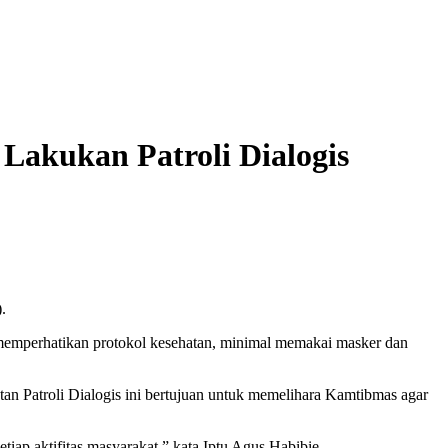
Lakukan Patroli Dialogis
.
 memperhatikan protokol kesehatan, minimal memakai masker dan
n Patroli Dialogis ini bertujuan untuk memelihara Kamtibmas agar
iap aktifitas masyarakat,” kata Iptu Agus Habibie.