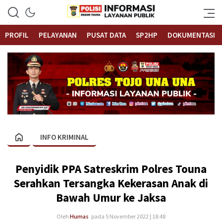
Informasi Layanan Publik
Polrestouna.com
PROFIL
PELAYANAN
PUSAT DATA
SP2HP
DOKUMENTASI
INFO KRIMINAL
Penyidik PPA Satreskrim Polres Touna
Serahkan Tersangka Kekerasan Anak di
Bawah Umur ke Jaksa
Oleh
Humas
pada 5 November 2022 | 18:48