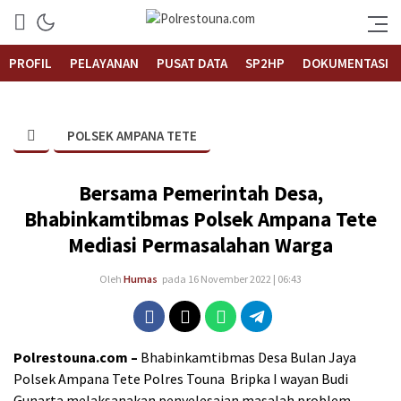
Informasi Layanan Publik
Polrestouna.com
PROFIL
PELAYANAN
PUSAT DATA
SP2HP
DOKUMENTASI
POLSEK AMPANA TETE
Bersama Pemerintah Desa,
Bhabinkamtibmas Polsek Ampana Tete
Mediasi Permasalahan Warga
Oleh
Humas
pada 16 November 2022 | 06:43
Polrestouna.com –
Bhabinkamtibmas Desa Bulan Jaya
Polsek Ampana Tete Polres Touna Bripka I wayan Budi
Gunarta melaksanakan penyelesaian masalah problem