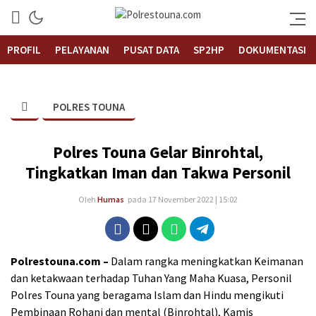
Informasi Layanan Publik
Polrestouna.com
PROFIL
PELAYANAN
PUSAT DATA
SP2HP
DOKUMENTASI
POLRES TOUNA
Polres Touna Gelar Binrohtal,
Tingkatkan Iman dan Takwa Personil
Oleh
Humas
pada 17 November 2022 | 15:02
Polrestouna.com –
Dalam rangka meningkatkan Keimanan
dan ketakwaan terhadap Tuhan Yang Maha Kuasa, Personil
Polres Touna yang beragama Islam dan Hindu mengikuti
Pembinaan Rohani dan mental (Binrohtal), Kamis