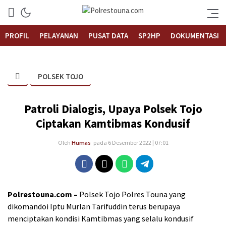
Informasi Layanan Publik
Polrestouna.com
PROFIL
PELAYANAN
PUSAT DATA
SP2HP
DOKUMENTASI
POLSEK TOJO
Patroli Dialogis, Upaya Polsek Tojo
Ciptakan Kamtibmas Kondusif
Oleh
Humas
pada 6 Desember 2022 | 07:01
Polrestouna.com –
Polsek Tojo Polres Touna yang
dikomandoi Iptu Murlan Tarifuddin terus berupaya
menciptakan kondisi Kamtibmas yang selalu kondusif