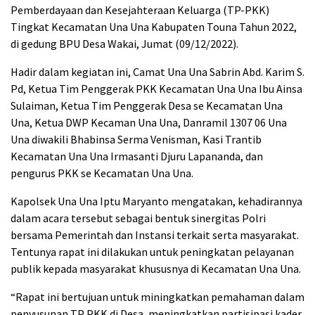
Pemberdayaan dan Kesejahteraan Keluarga
(TP-PKK)
Tingkat Kecamatan Una Una Kabupaten Touna Tahun 2022,
di gedung BPU Desa Wakai, Jumat (09/12/2022).
Hadir dalam kegiatan ini, Camat Una Una Sabrin Abd. Karim S.
Pd, Ketua Tim Penggerak PKK Kecamatan Una Una Ibu Ainsa
Sulaiman, Ketua Tim Penggerak Desa se Kecamatan Una
Una, Ketua DWP Kecaman Una Una, Danramil 1307 06 Una
Una diwakili Bhabinsa Serma Venisman, Kasi Trantib
Kecamatan Una Una Irmasanti Djuru Lapananda, dan
pengurus PKK se Kecamatan Una Una.
Kapolsek Una Una Iptu Maryanto mengatakan, kehadirannya
dalam acara tersebut sebagai bentuk sinergitas Polri
bersama Pemerintah dan Instansi terkait serta masyarakat.
Tentunya rapat ini dilakukan untuk peningkatan pelayanan
publik kepada masyarakat khususnya di Kecamatan Una Una.
“Rapat ini bertujuan untuk miningkatkan pemahaman dalam
penyusunan TP PKK di Desa, meningkatkan partisipasi kader