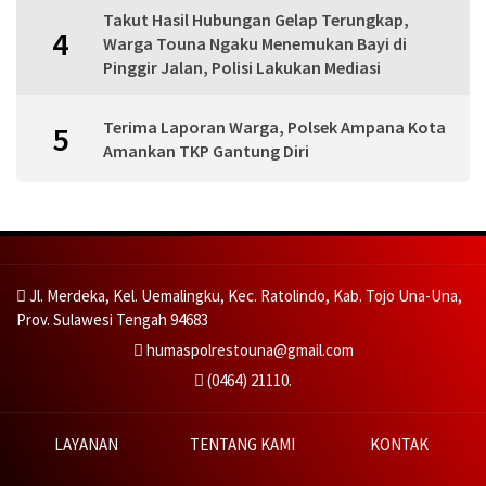
Takut Hasil Hubungan Gelap Terungkap,
4
Warga Touna Ngaku Menemukan Bayi di
Pinggir Jalan, Polisi Lakukan Mediasi
Terima Laporan Warga, Polsek Ampana Kota
5
Amankan TKP Gantung Diri
Jl. Merdeka, Kel. Uemalingku, Kec. Ratolindo, Kab. Tojo Una-Una,
Prov. Sulawesi Tengah 94683
humaspolrestouna@gmail.com
(0464) 21110.
LAYANAN
TENTANG KAMI
KONTAK