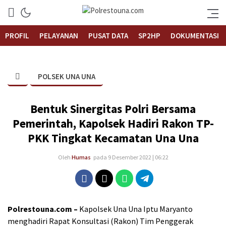
Informasi Layanan Publik
Polrestouna.com
PROFIL
PELAYANAN
PUSAT DATA
SP2HP
DOKUMENTASI
POLSEK UNA UNA
Bentuk Sinergitas Polri Bersama
Pemerintah, Kapolsek Hadiri Rakon TP-
PKK Tingkat Kecamatan Una Una
Oleh
Humas
pada 9 Desember 2022 | 06:22
Polrestouna.com –
Kapolsek Una Una Iptu Maryanto
menghadiri Rapat Konsultasi (Rakon) Tim Penggerak