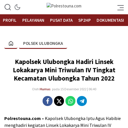
Informasi Layanan Publik
Polrestouna.com
PROFIL
PELAYANAN
PUSAT DATA
SP2HP
DOKUMENTASI
POLSEK ULUBONGKA
Kapolsek Ulubongka Hadiri Linsek
Lokakarya Mini Triwulan IV Tingkat
Kecamatan Ulubongka Tahun 2022
Oleh
Humas
pada 15 Desember 2022 | 06:40
Polrestouna.com –
Kapolsek Ulubongka Iptu Agus Habibie
menghadiri kegiatan Linsek Lokakarya Mini Triwulan IV