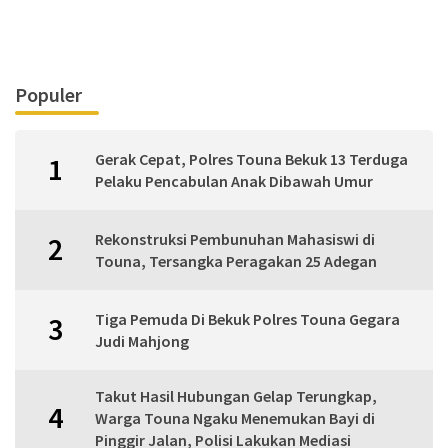
Populer
Gerak Cepat, Polres Touna Bekuk 13 Terduga
1
Pelaku Pencabulan Anak Dibawah Umur
Rekonstruksi Pembunuhan Mahasiswi di
2
Touna, Tersangka Peragakan 25 Adegan
Tiga Pemuda Di Bekuk Polres Touna Gegara
3
Judi Mahjong
Takut Hasil Hubungan Gelap Terungkap,
4
Warga Touna Ngaku Menemukan Bayi di
Pinggir Jalan, Polisi Lakukan Mediasi