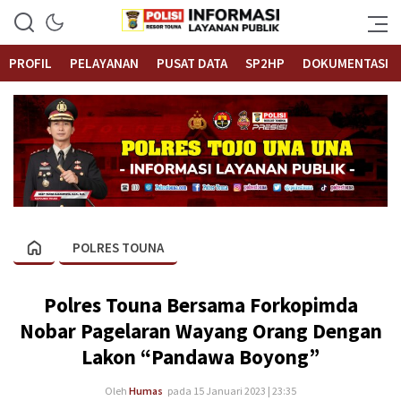
Informasi Layanan Publik
Polrestouna.com
PROFIL
PELAYANAN
PUSAT DATA
SP2HP
DOKUMENTASI
POLRES TOUNA
Polres Touna Bersama Forkopimda
Nobar Pagelaran Wayang Orang Dengan
Lakon “Pandawa Boyong”
Oleh
Humas
pada 15 Januari 2023 | 23:35