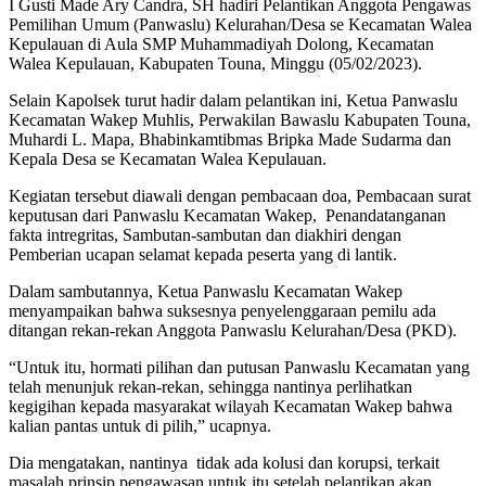
I Gusti Made Ary Candra, SH hadiri Pelantikan Anggota Pengawas
Pemilihan Umum (Panwaslu) Kelurahan/Desa se Kecamatan Walea
Kepulauan di Aula SMP Muhammadiyah Dolong, Kecamatan
Walea Kepulauan, Kabupaten Touna, Minggu (05/02/2023).
Selain Kapolsek turut hadir dalam pelantikan ini, Ketua Panwaslu
Kecamatan Wakep Muhlis, Perwakilan Bawaslu Kabupaten Touna,
Muhardi L. Mapa, Bhabinkamtibmas Bripka Made Sudarma dan
Kepala Desa se Kecamatan Walea Kepulauan.
Kegiatan tersebut diawali dengan pembacaan doa, Pembacaan surat
keputusan dari Panwaslu Kecamatan Wakep, Penandatanganan
fakta intregritas, Sambutan-sambutan dan diakhiri dengan
Pemberian ucapan selamat kepada peserta yang di lantik.
Dalam sambutannya, Ketua Panwaslu Kecamatan Wakep
menyampaikan bahwa suksesnya penyelenggaraan pemilu ada
ditangan rekan-rekan Anggota Panwaslu Kelurahan/Desa (PKD).
“Untuk itu, hormati pilihan dan putusan Panwaslu Kecamatan yang
telah menunjuk rekan-rekan, sehingga nantinya perlihatkan
kegigihan kepada masyarakat wilayah Kecamatan Wakep bahwa
kalian pantas untuk di pilih,” ucapnya.
Dia mengatakan, nantinya tidak ada kolusi dan korupsi, terkait
masalah prinsip pengawasan untuk itu setelah pelantikan akan