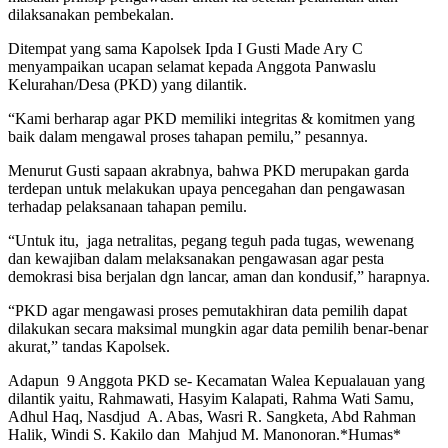
dilaksanakan pembekalan.
Ditempat yang sama Kapolsek Ipda I Gusti Made Ary C
menyampaikan ucapan selamat kepada Anggota Panwaslu
Kelurahan/Desa (PKD) yang dilantik.
“Kami berharap agar PKD memiliki integritas & komitmen yang
baik dalam mengawal proses tahapan pemilu,” pesannya.
Menurut Gusti sapaan akrabnya, bahwa PKD merupakan garda
terdepan untuk melakukan upaya pencegahan dan pengawasan
terhadap pelaksanaan tahapan pemilu.
“Untuk itu, jaga netralitas, pegang teguh pada tugas, wewenang
dan kewajiban dalam melaksanakan pengawasan agar pesta
demokrasi bisa berjalan dgn lancar, aman dan kondusif,” harapnya.
“PKD agar mengawasi proses pemutakhiran data pemilih dapat
dilakukan secara maksimal mungkin agar data pemilih benar-benar
akurat,” tandas Kapolsek.
Adapun 9 Anggota PKD se- Kecamatan Walea Kepualauan yang
dilantik yaitu, Rahmawati, Hasyim Kalapati, Rahma Wati Samu,
Adhul Haq, Nasdjud A. Abas, Wasri R. Sangketa, Abd Rahman
Halik, Windi S. Kakilo dan Mahjud M. Manonoran.*Humas*