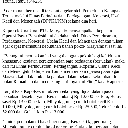
Touna, Rabu (5/4/23).
Pasar murah bersubsidi tersebut digelar oleh Pemerintah Kabupaten
Touna melalui Dinas Perindustrian, Perdagangan, Koperasi, Usaha
Kecil dan Menengah (DPPKUKM) selama dua hari.
Kapolsek Una Una IPTU Maryanto menyampaikan kegiatan
Operasi Pasar Bersubsidi ini diadakan oleh Dinas Perindustrian,
Perdagangan, Koperasi, Usaha Kecil dan Menengah dengan tujuan
agar dapat memenuhi kebutuhan bahan pokok Masyarakat saat ini.
“Barang ini merupakan hal yang dianggap pokok bagi kehidupan
khususnya kegiatan perekonomian para pedagang (berjualan), maka
dari itu Dinas Perindustrian, Perdagangan, Koperasi, Usaha Kecil
dan Menengah Kabupaten Touna memberikan operasi pasar agar
Masyarakat tidak timbul kepanikan dalam belanja kebutuhan di
bulan Ramadhan dan menjelang hari raya idul Fitri,” kata Kapolsek.
Lanjut kata Kapolsek untuk sembako yang dijual dalam pasar
bersubsidi tersebut yaitu Beras timbang Rp 12.000 per kilo, Beras
saset Rp 13.000 perkilo, Minyak goreng curah botol kecil Rp
10.000, Minyak goreng curah botol besar Rp 25.500, Telur 1 rak Rp
52.000 dan Gula 1 kilo Rp 13.000.
“Untuk penjualan di batasi per orang, Beras 20 kg per orang,
Minyak goreng curah 2 botol per orang, Gula 2 kg per orang dan