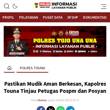
Informasi Layanan Publik
Polrestouna.com
PROFIL
PELAYANAN
PUSAT DATA
SP2HP
DOKUMENTASI
POLRES TOUNA
Pastikan Mudik Aman Berkesan, Kapolres
Touna Tinjau Petugas Pospm dan Posyan
Oleh
Humas
pada 19 April 2023 | 20:13