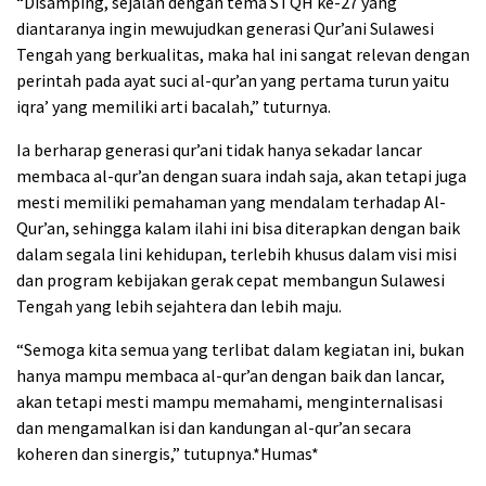
“Disamping, sejalan dengan tema STQH ke-27 yang
diantaranya ingin mewujudkan generasi Qur’ani Sulawesi
Tengah yang berkualitas, maka hal ini sangat relevan dengan
perintah pada ayat suci al-qur’an yang pertama turun yaitu
iqra’ yang memiliki arti bacalah,” tuturnya.
Ia berharap generasi qur’ani tidak hanya sekadar lancar
membaca al-qur’an dengan suara indah saja, akan tetapi juga
mesti memiliki pemahaman yang mendalam terhadap Al-
Qur’an, sehingga kalam ilahi ini bisa diterapkan dengan baik
dalam segala lini kehidupan, terlebih khusus dalam visi misi
dan program kebijakan gerak cepat membangun Sulawesi
Tengah yang lebih sejahtera dan lebih maju.
“Semoga kita semua yang terlibat dalam kegiatan ini, bukan
hanya mampu membaca al-qur’an dengan baik dan lancar,
akan tetapi mesti mampu memahami, menginternalisasi
dan mengamalkan isi dan kandungan al-qur’an secara
koheren dan sinergis,” tutupnya.*Humas*