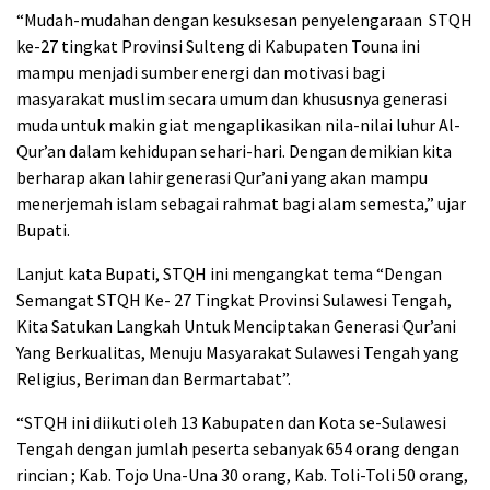
“Mudah-mudahan dengan kesuksesan penyelengaraan STQH
ke-27 tingkat Provinsi Sulteng di Kabupaten Touna ini
mampu menjadi sumber energi dan motivasi bagi
masyarakat muslim secara umum dan khususnya generasi
muda untuk makin giat mengaplikasikan nila-nilai luhur Al-
Qur’an dalam kehidupan sehari-hari. Dengan demikian kita
berharap akan lahir generasi Qur’ani yang akan mampu
menerjemah islam sebagai rahmat bagi alam semesta,” ujar
Bupati.
Lanjut kata Bupati, STQH ini mengangkat tema “Dengan
Semangat STQH Ke- 27 Tingkat Provinsi Sulawesi Tengah,
Kita Satukan Langkah Untuk Menciptakan Generasi Qur’ani
Yang Berkualitas, Menuju Masyarakat Sulawesi Tengah yang
Religius, Beriman dan Bermartabat”.
“STQH ini diikuti oleh 13 Kabupaten dan Kota se-Sulawesi
Tengah dengan jumlah peserta sebanyak 654 orang dengan
rincian ; Kab. Tojo Una-Una 30 orang, Kab. Toli-Toli 50 orang,