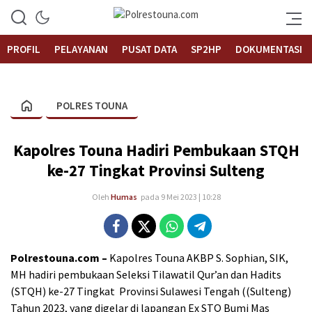
Informasi Layanan Publik
Polrestouna.com
PROFIL
PELAYANAN
PUSAT DATA
SP2HP
DOKUMENTASI
POLRES TOUNA
Kapolres Touna Hadiri Pembukaan STQH
ke-27 Tingkat Provinsi Sulteng
Oleh
Humas
pada 9 Mei 2023 | 10:28
Polrestouna.com –
Kapolres Touna AKBP S. Sophian, SIK,
MH hadiri pembukaan Seleksi Tilawatil Qur’an dan Hadits
(STQH) ke-27 Tingkat Provinsi Sulawesi Tengah ((Sulteng)
Tahun 2023, yang digelar di lapangan Ex STQ Bumi Mas