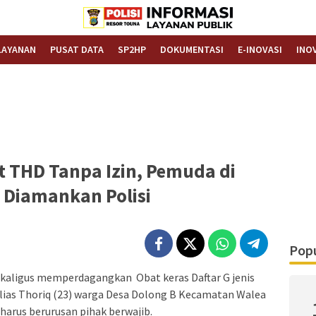
Informasi Layanan Publik
Polrestouna.com
LAYANAN
PUSAT DATA
SP2HP
DOKUMENTASI
E-INOVASI
INO
t THD Tanpa Izin, Pemuda di
 Diamankan Polisi
Popu
kaligus memperdagangkan Obat keras Daftar G jenis
alias Thoriq (23) warga Desa Dolong B Kecamatan Walea
harus berurusan pihak berwajib.