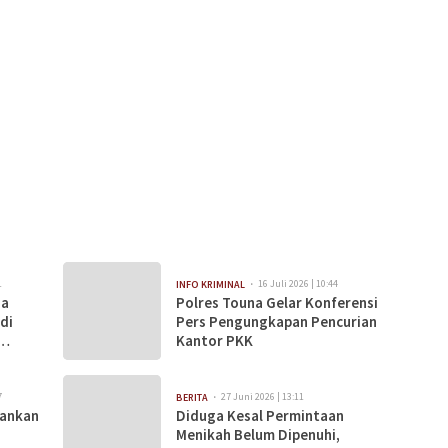
1
16 Juli 2026 | 10:44
INFO KRIMINAL
na
Polres Touna Gelar Konferensi
di
Pers Pengungkapan Pencurian
Kantor PKK
7
27 Juni 2026 | 13:11
BERITA
mankan
Diduga Kesal Permintaan
Menikah Belum Dipenuhi,