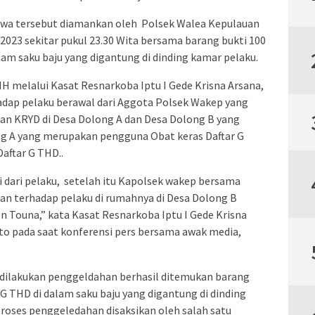
swa tersebut diamankan oleh Polsek Walea Kepulauan
2023 sekitar pukul 23.30 Wita bersama barang bukti 100
alam saku baju yang digantung di dinding kamar pelaku.
MH melalui Kasat Resnarkoba Iptu I Gede Krisna Arsana,
dap pelaku berawal dari Aggota Polsek Wakep yang
an KRYD di Desa Dolong A dan Desa Dolong B yang
 A yang merupakan pengguna Obat keras Daftar G
aftar G THD..
i dari pelaku, setelah itu Kapolsek wakep bersama
 terhadap pelaku di rumahnya di Desa Dolong B
Touna,” kata Kasat Resnarkoba Iptu I Gede Krisna
o pada saat konferensi pers bersama awak media,
h dilakukan penggeldahan berhasil ditemukan barang
r G THD di dalam saku baju yang digantung di dinding
roses penggeledahan disaksikan oleh salah satu