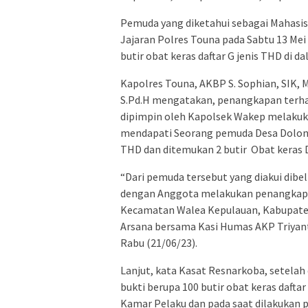
Pemuda yang diketahui sebagai Mahasi
Jajaran Polres Touna pada Sabtu 13 Mei 
butir obat keras daftar G jenis THD di d
Kapolres Touna, AKBP S. Sophian, SIK, 
S.Pd.H mengatakan, penangkapan terha
dipimpin oleh Kapolsek Wakep melakuk
mendapati Seorang pemuda Desa Dolong
THD dan ditemukan 2 butir Obat keras D
“Dari pemuda tersebut yang diakui dibel
dengan Anggota melakukan penangkapan
Kecamatan Walea Kepulauan, Kabupaten 
Arsana bersama Kasi Humas AKP Triyant
Rabu (21/06/23).
Lanjut, kata Kasat Resnarkoba, setela
bukti berupa 100 butir obat keras dafta
Kamar Pelaku dan pada saat dilakukan p