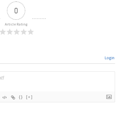
0
Article Rating
Login
{}
[+]