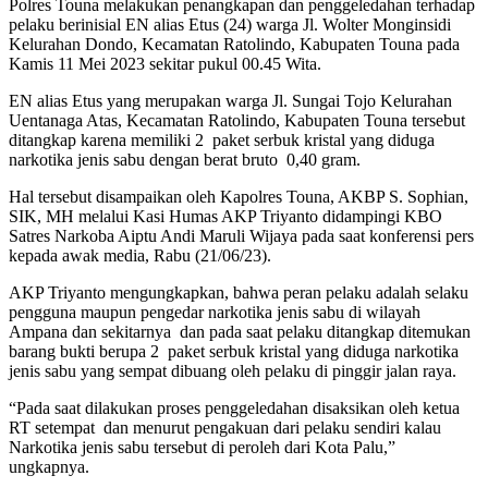
Polres Touna melakukan penangkapan dan penggeledahan terhadap
pelaku berinisial EN alias Etus (24) warga Jl. Wolter Monginsidi
Kelurahan Dondo, Kecamatan Ratolindo, Kabupaten Touna pada
Kamis 11 Mei 2023 sekitar pukul 00.45 Wita.
EN alias Etus yang merupakan warga Jl. Sungai Tojo Kelurahan
Uentanaga Atas, Kecamatan Ratolindo, Kabupaten Touna tersebut
ditangkap karena memiliki 2 paket serbuk kristal yang diduga
narkotika jenis sabu dengan berat bruto 0,40 gram.
Hal tersebut disampaikan oleh Kapolres Touna, AKBP S. Sophian,
SIK, MH melalui Kasi Humas AKP Triyanto didampingi KBO
Satres Narkoba Aiptu Andi Maruli Wijaya pada saat konferensi pers
kepada awak media, Rabu (21/06/23).
AKP Triyanto mengungkapkan, bahwa peran pelaku adalah selaku
pengguna maupun pengedar narkotika jenis sabu di wilayah
Ampana dan sekitarnya dan pada saat pelaku ditangkap ditemukan
barang bukti berupa 2 paket serbuk kristal yang diduga narkotika
jenis sabu yang sempat dibuang oleh pelaku di pinggir jalan raya.
“Pada saat dilakukan proses penggeledahan disaksikan oleh ketua
RT setempat dan menurut pengakuan dari pelaku sendiri kalau
Narkotika jenis sabu tersebut di peroleh dari Kota Palu,”
ungkapnya.