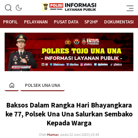
Informasi Layanan Publik
Polrestouna.com
PROFIL
PELAYANAN
PUSAT DATA
SP2HP
DOKUMENTASI
POLSEK UNA UNA
Baksos Dalam Rangka Hari Bhayangkara
ke 77, Polsek Una Una Salurkan Sembako
Kepada Warga
Oleh
Humas
pada 22 Juni 2023 | 23:43