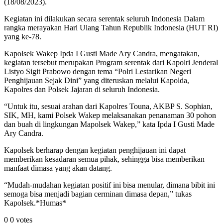
(18/08/2023).
Kegiatan ini dilakukan secara serentak seluruh Indonesia Dalam
rangka merayakan Hari Ulang Tahun Republik Indonesia (HUT RI)
yang ke-78.
Kapolsek Wakep Ipda I Gusti Made Ary Candra, mengatakan,
kegiatan tersebut merupakan Program serentak dari Kapolri Jenderal
Listyo Sigit Prabowo dengan tema “Polri Lestarikan Negeri
Penghijauan Sejak Dini” yang diteruskan melalui Kapolda,
Kapolres dan Polsek Jajaran di seluruh Indonesia.
“Untuk itu, sesuai arahan dari Kapolres Touna, AKBP S. Sophian,
SIK, MH, kami Polsek Wakep melaksanakan penanaman 30 pohon
dan buah di lingkungan Mapolsek Wakep,” kata Ipda I Gusti Made
Ary Candra.
Kapolsek berharap dengan kegiatan penghijauan ini dapat
memberikan kesadaran semua pihak, sehingga bisa memberikan
manfaat dimasa yang akan datang.
“Mudah-mudahan kegiatan positif ini bisa menular, dimana bibit ini
semoga bisa menjadi bagian cerminan dimasa depan,” tukas
Kapolsek.*Humas*
0
0
votes