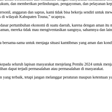
ukum, dan memberikan perlindungan, pengayoman, dan pelayanan kep
onil, anggaran dan sapras, kami tidak bisa bekerja sendiri untuk me
s di wilayah Kabupaten Touna,” ucapnya.
sar pertumbuhan ekonomi di suatu daerah, karena dengan aman itu mer
ak aman, mereka tidak mau mengiventasikan uangnya, sahamnya dan lain 
ta bersama-sama untuk menjaga situasi kamtibmas yang aman dan kondusi
kepada seluruh lapisan masyarakat menjelang Pemilu 2024 untuk menja
ilihan dapat terjadi permasalahan atau permasalahan di masyarakat.
 yang terbaik, tetapi jangan melanggar peraturan maupun ketentuan 