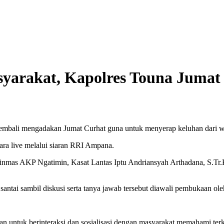
syarakat, Kapolres Touna Juma
bali mengadakan Jumat Curhat guna untuk menyerap keluhan dari wa
cara live melalui siaran RRI Ampana.
mas AKP Ngatimin, Kasat Lantas Iptu Andriansyah Arthadana, S.Tr.
santai sambil diskusi serta tanya jawab tersebut diawali pembukaan 
untuk berinteraksi dan sosialisasi dengan masyarakat memahami terka