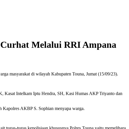
t Curhat Melalui RRI Ampana
rga masyarakat di wilayah Kabupaten Touna, Jumat (15/09/23).
K, Kasat Intelkam Iptu Hendra, SH, Kasi Humas AKP Triyanto dan
oleh Kapolres AKBP S. Sophian menyapa warga.
it tugas-tugas kepolisiaan khususnya Polres Touna yaitu memelihara