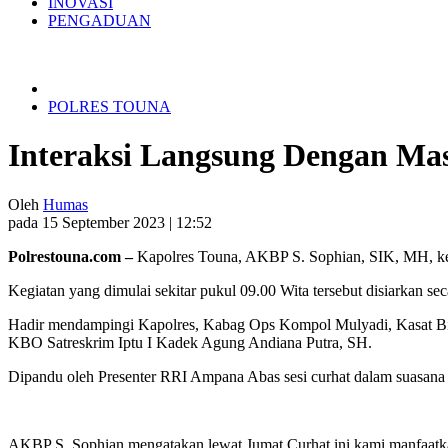
INOVASI
PENGADUAN
POLRES TOUNA
Interaksi Langsung Dengan Ma
Oleh
Humas
pada 15 September 2023 | 12:52
Polrestouna.com –
Kapolres Touna, AKBP S. Sophian, SIK, MH, kem
Kegiatan yang dimulai sekitar pukul 09.00 Wita tersebut disiarkan se
Hadir mendampingi Kapolres, Kabag Ops Kompol Mulyadi, Kasat Bin
KBO Satreskrim Iptu I Kadek Agung Andiana Putra, SH.
Dipandu oleh Presenter RRI Ampana Abas sesi curhat dalam suasana 
AKBP S. Sophian mengatakan lewat Jumat Curhat ini kami manfaatkan 