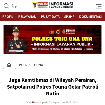
Informasi Layanan Publik
Polrestouna.com
PROFIL
PELAYANAN
PUSAT DATA
SP2HP
DOKUMENTASI
POLRES TOUNA
Jaga Kamtibmas di Wilayah Perairan,
Satpolairud Polres Touna Gelar Patroli
Rutin
Oleh
Humas
pada 22 September 2023 | 14:24