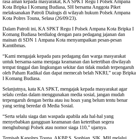
rasa aman kepada masyarakat, KA SPKT Regu I Polsek Ampana
Kota Bripka I Komang Budiasa, SH bersama Anggota Piket
melaksanakan Patroli Dialogis di wilayah hukum Polsek Ampana
Kota Polres Touna, Selasa (26/09/23).
Dalam Patroli ini, KA SPKT Regu I Polsek Ampana Kota Bripka I
Komang Budiasa berdialog dengan para pedagang jajanan dan
mainan di SDN 1 Ampana Kota menyampaikan pesan-pesan
Kamtibmas.
“Kami mengajak kepada para pedagang dan warga masyarakat
untuk bersama-sama menjaga keamanan dan ketertiban diwilayah
tempat tinggal dan lingkungan sekitar dan tidak mudah terpengaruh
oleh Paham Radikal dan dapat memecah belah NKRI,” ucap Bripka
I Komang Budiasa.
Selanjutnya, kata KA SPKT, mengajak kepada masyarakat agar
selalu cerdas dalam menggunakan media sosial, jangan mudah
terpengaruh dengan berita atau isu hoax yang belum tentu benar
yang sering beredar di Media Sosial.
“Serta selalu siaga dan waspada apabila ada hal-hal yang
menyebabkan gangguan keamanan dan ketertiban segera
menghubungi Polsek atau nomor siaga 110,” ujarnya.
Terpisah Kapolres Touna, AKBP S. Sophian, SIK, MH melalui