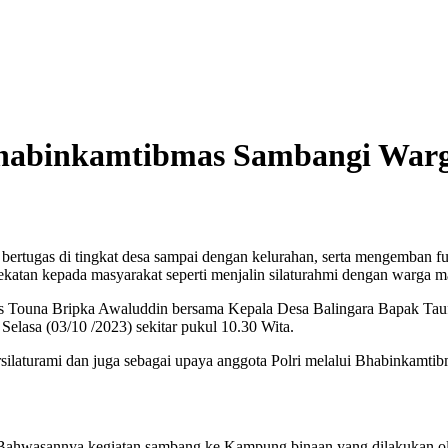
Bhabinkamtibmas Sambangi War
ertugas di tingkat desa sampai dengan kelurahan, serta mengemban fu
katan kepada masyarakat seperti menjalin silaturahmi dengan warga m
s Touna Bripka Awaluddin bersama Kepala Desa Balingara Bapak Tauf
asa (03/10 /2023) sekitar pukul 10.30 Wita.
silaturami dan juga sebagai upaya anggota Polri melalui Bhabinkamtib
hwasannya kegiatan sambang ke Kampung binaan yang dilakukan oleh