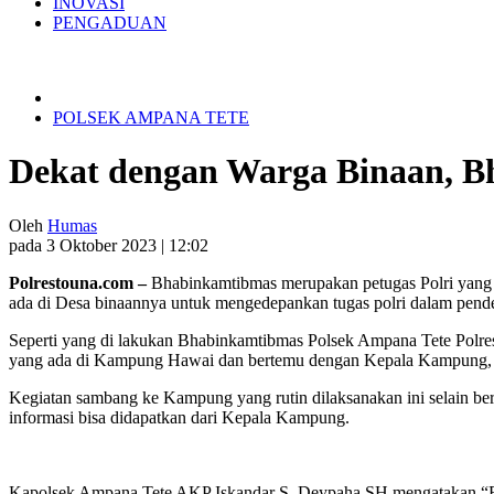
INOVASI
PENGADUAN
POLSEK AMPANA TETE
Dekat dengan Warga Binaan, 
Oleh
Humas
pada 3 Oktober 2023 | 12:02
Polrestouna.com –
Bhabinkamtibmas merupakan petugas Polri yang b
ada di Desa binaannya untuk mengedepankan tugas polri dalam pende
Seperti yang di lakukan Bhabinkamtibmas Polsek Ampana Tete Polre
yang ada di Kampung Hawai dan bertemu dengan Kepala Kampung, Sel
Kegiatan sambang ke Kampung yang rutin dilaksanakan ini selain ber
informasi bisa didapatkan dari Kepala Kampung.
Kapolsek Ampana Tete AKP Iskandar S. Deypaha.SH mengatakan “Ba