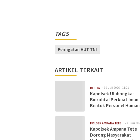
TAGS
Peringatan HUT TNI
ARTIKEL TERKAIT
30 Juli 2026 | 11:01
BERITA
Kapolsek Ulubongka:
Binrohtal Perkuat Iman
Bentuk Personel Human
serta Profesional
27 Juni 202
POLSEK AMPANA TETE
Kapolsek Ampana Tete
Dorong Masyarakat