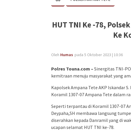
HUT TNI Ke -78, Pols
Ke K
Oleh
Humas
pada 5 Oktober 2023 | 10:36
Polres Touna.com –
Sinergitas TNI-P
kemitraan menuju masyarakat yang ama
Kapolsek Ampana Tete AKP Iskandar S. 
Koramil 1307-07 Ampana Tete dalam r
Seperti terpantau di Koramil 1307-07 
Deypaha,SH membawa langsung tumpeng
diserahkan kepada Danramil yang di wa
ucapan selamat HUT TNI ke-78.