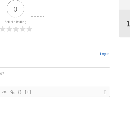
0
Article Rating
Login
{}
[+]