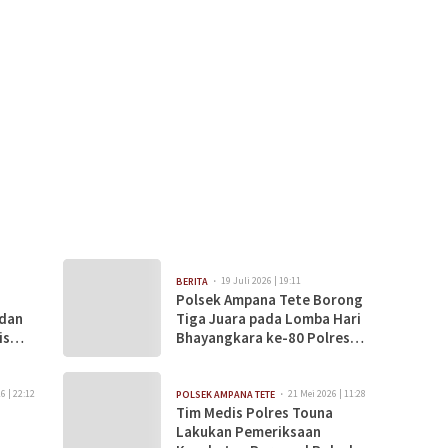
19 Juli 2026 | 19:11
BERITA
Polsek Ampana Tete Borong
 dan
Tiga Juara pada Lomba Hari
is
Bhayangkara ke-80 Polres
Tojo Una-Una
6 | 22:12
21 Mei 2026 | 11:28
POLSEK AMPANA TETE
Tim Medis Polres Touna
Lakukan Pemeriksaan