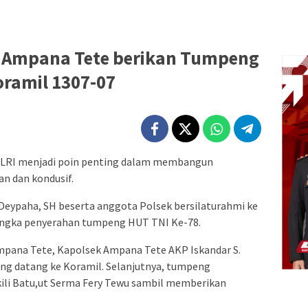
ek Ampana Tete berikan Tumpeng
oramil 1307-07
OLRI menjadi poin penting dalam membangun
n dan kondusif.
Deypaha, SH beserta anggota Polsek bersilaturahmi ke
angka penyerahan tumpeng HUT TNI Ke-78.
Ampana Tete, Kapolsek Ampana Tete AKP Iskandar S.
 datang ke Koramil. Selanjutnya, tumpeng
kili Batu,ut Serma Fery Tewu sambil memberikan