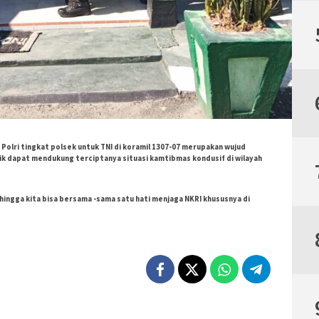
olri tingkat polsek untuk TNI di koramil 1307-07 merupakan wujud
aik dapat mendukung terciptanya situasi kamtibmas kondusif di wilayah
sehingga kita bisa bersama -sama satu hati menjaga NKRI khususnya di