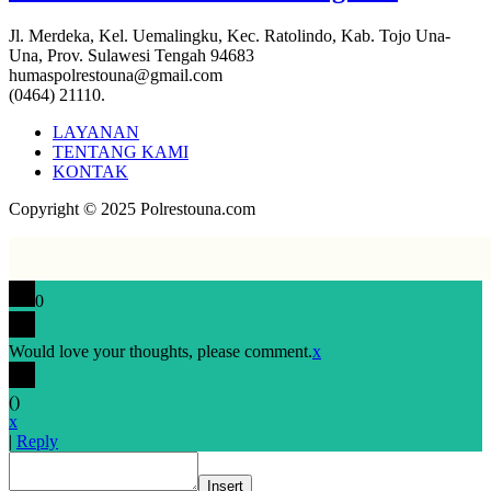
Jl. Merdeka, Kel. Uemalingku, Kec. Ratolindo, Kab. Tojo Una-
Una, Prov. Sulawesi Tengah 94683
humaspolrestouna@gmail.com
(0464) 21110.
LAYANAN
TENTANG KAMI
KONTAK
Copyright © 2025 Polrestouna.com
0
Would love your thoughts, please comment.
x
(
)
x
|
Reply
Insert