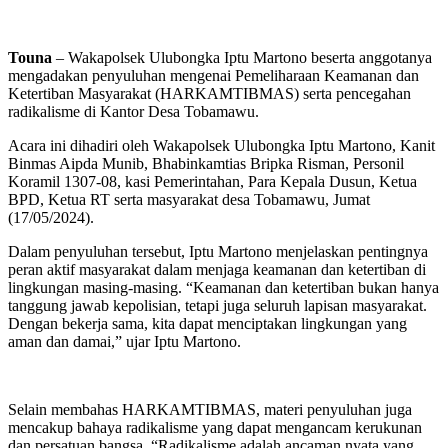
Touna
– Wakapolsek Ulubongka Iptu Martono beserta anggotanya
mengadakan penyuluhan mengenai Pemeliharaan Keamanan dan
Ketertiban Masyarakat (HARKAMTIBMAS) serta pencegahan
radikalisme di Kantor Desa Tobamawu.
Acara ini dihadiri oleh Wakapolsek Ulubongka Iptu Martono, Kanit
Binmas Aipda Munib, Bhabinkamtias Bripka Risman, Personil
Koramil 1307-08, kasi Pemerintahan, Para Kepala Dusun, Ketua
BPD, Ketua RT serta masyarakat desa Tobamawu, Jumat
(17/05/2024).
Dalam penyuluhan tersebut, Iptu Martono menjelaskan pentingnya
peran aktif masyarakat dalam menjaga keamanan dan ketertiban di
lingkungan masing-masing. “Keamanan dan ketertiban bukan hanya
tanggung jawab kepolisian, tetapi juga seluruh lapisan masyarakat.
Dengan bekerja sama, kita dapat menciptakan lingkungan yang
aman dan damai,” ujar Iptu Martono.
Selain membahas HARKAMTIBMAS, materi penyuluhan juga
mencakup bahaya radikalisme yang dapat mengancam kerukunan
dan persatuan bangsa. “Radikalisme adalah ancaman nyata yang