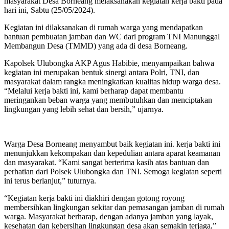
masyarakat Desa Borneang melaksanakan kegiatan kerja bakti pada
hari ini, Sabtu (25/05/2024).
Kegiatan ini dilaksanakan di rumah warga yang mendapatkan
bantuan pembuatan jamban dan WC dari program TNI Manunggal
Membangun Desa (TMMD) yang ada di desa Borneang.
Kapolsek Ulubongka AKP Agus Habibie, menyampaikan bahwa
kegiatan ini merupakan bentuk sinergi antara Polri, TNI, dan
masyarakat dalam rangka meningkatkan kualitas hidup warga desa.
“Melalui kerja bakti ini, kami berharap dapat membantu
meringankan beban warga yang membutuhkan dan menciptakan
lingkungan yang lebih sehat dan bersih,” ujarnya.
Warga Desa Borneang menyambut baik kegiatan ini. kerja bakti ini
menunjukkan kekompakan dan kepedulian antara aparat keamanan
dan masyarakat. “Kami sangat berterima kasih atas bantuan dan
perhatian dari Polsek Ulubongka dan TNI. Semoga kegiatan seperti
ini terus berlanjut,” tuturnya.
“Kegiatan kerja bakti ini diakhiri dengan gotong royong
membersihkan lingkungan sekitar dan pemasangan jamban di rumah
warga. Masyarakat berharap, dengan adanya jamban yang layak,
kesehatan dan kebersihan lingkungan desa akan semakin terjaga,”