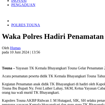
INOVASI
PENGADUAN
POLRES TOUNA
Waka Polres Hadiri Penamatan
Oleh
Humas
pada 10 Juni 2024 | 13:56
Touna –
Yayasan TK Kemala Bhayangkari Touna Gelar Penamatan 24
Acara penamatan peserta didik TK Kemala Bhayangkari Touna Tahun
Kegiatan Penamatan anak didik TK Bhayangkari di hadiri oleh Ka
Touna Ibu Bupati Ny. Feni Luther Lahay, SKM, Ketua Yayasan Ca
orang tua wali murid TK Bhayangkari.
Kapolres Touna AKBP Ridwan J. M Hutagaol, SIK, SH selaku penas
pengurus yayasan Kemala bhayangkari dan guru guru TK Bhayangkari