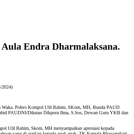
 Aula Endra Dharmalaksana.
6/2024)
oleh Waka. Polres Kompol Ulil Rahim, SKom, MH, Bunda PAUD
 Kabid PAUDNI/Dikmas Dikpora Ilma, S.Sos, Dewan Guru YKB dan
mpol Ulil Rahim, Skom, MH menyampaikan apresiasi kepada
etahuan yang di ajarkan kepada anak anak, TK Kemala Bhayangkari