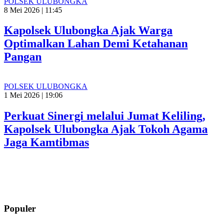
POLSEK ULUBONGKA
8 Mei 2026 | 11:45
Kapolsek Ulubongka Ajak Warga
Optimalkan Lahan Demi Ketahanan
Pangan
POLSEK ULUBONGKA
1 Mei 2026 | 19:06
Perkuat Sinergi melalui Jumat Keliling,
Kapolsek Ulubongka Ajak Tokoh Agama
Jaga Kamtibmas
Populer