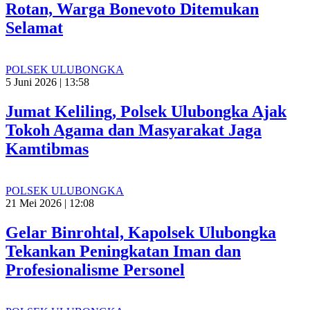
Rotan, Warga Bonevoto Ditemukan
Selamat
POLSEK ULUBONGKA
5 Juni 2026 | 13:58
Jumat Keliling, Polsek Ulubongka Ajak
Tokoh Agama dan Masyarakat Jaga
Kamtibmas
POLSEK ULUBONGKA
21 Mei 2026 | 12:08
Gelar Binrohtal, Kapolsek Ulubongka
Tekankan Peningkatan Iman dan
Profesionalisme Personel