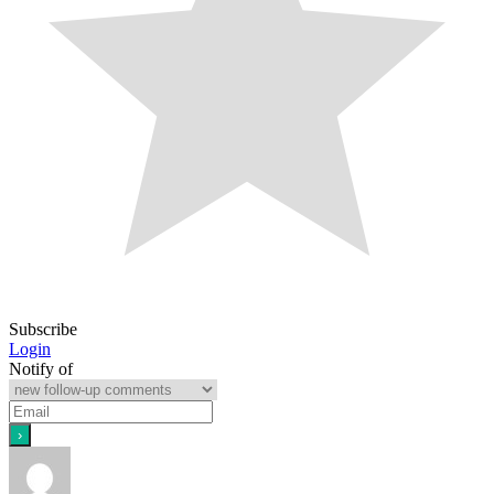
Subscribe
Login
Notify of