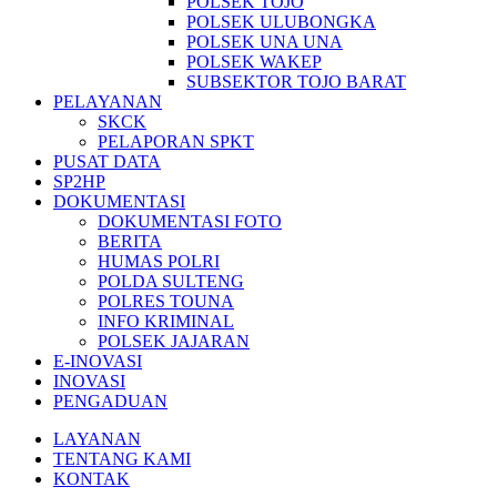
POLSEK TOJO
POLSEK ULUBONGKA
POLSEK UNA UNA
POLSEK WAKEP
SUBSEKTOR TOJO BARAT
PELAYANAN
SKCK
PELAPORAN SPKT
PUSAT DATA
SP2HP
DOKUMENTASI
DOKUMENTASI FOTO
BERITA
HUMAS POLRI
POLDA SULTENG
POLRES TOUNA
INFO KRIMINAL
POLSEK JAJARAN
E-INOVASI
INOVASI
PENGADUAN
LAYANAN
TENTANG KAMI
KONTAK