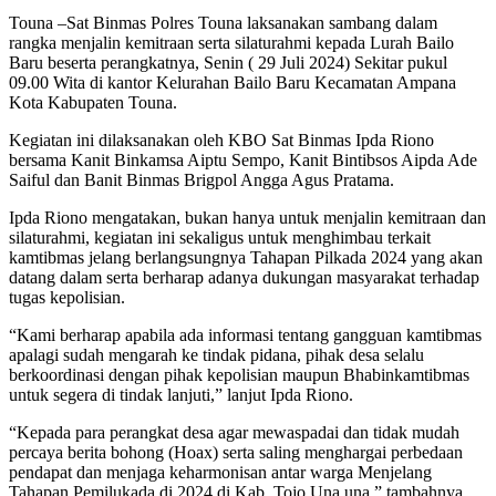
Touna –Sat Binmas Polres Touna laksanakan sambang dalam
rangka menjalin kemitraan serta silaturahmi kepada Lurah Bailo
Baru beserta perangkatnya, Senin ( 29 Juli 2024) Sekitar pukul
09.00 Wita di kantor Kelurahan Bailo Baru Kecamatan Ampana
Kota Kabupaten Touna.
Kegiatan ini dilaksanakan oleh KBO Sat Binmas Ipda Riono
bersama Kanit Binkamsa Aiptu Sempo, Kanit Bintibsos Aipda Ade
Saiful dan Banit Binmas Brigpol Angga Agus Pratama.
Ipda Riono mengatakan, bukan hanya untuk menjalin kemitraan dan
silaturahmi, kegiatan ini sekaligus untuk menghimbau terkait
kamtibmas jelang berlangsungnya Tahapan Pilkada 2024 yang akan
datang dalam serta berharap adanya dukungan masyarakat terhadap
tugas kepolisian.
“Kami berharap apabila ada informasi tentang gangguan kamtibmas
apalagi sudah mengarah ke tindak pidana, pihak desa selalu
berkoordinasi dengan pihak kepolisian maupun Bhabinkamtibmas
untuk segera di tindak lanjuti,” lanjut Ipda Riono.
“Kepada para perangkat desa agar mewaspadai dan tidak mudah
percaya berita bohong (Hoax) serta saling menghargai perbedaan
pendapat dan menjaga keharmonisan antar warga Menjelang
Tahapan Pemilukada di 2024 di Kab. Tojo Una una,” tambahnya.