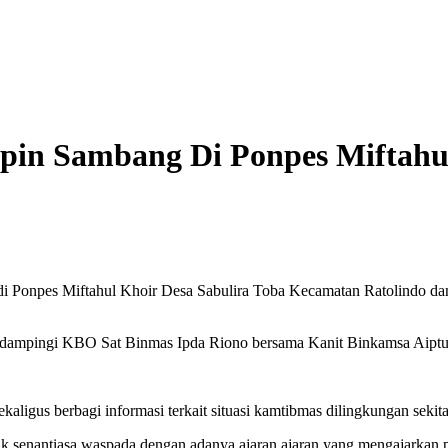
mpin Sambang Di Ponpes Miftahu
di Ponpes Miftahul Khoir Desa Sabulira Toba Kecamatan Ratolindo d
didampingi KBO Sat Binmas Ipda Riono bersama Kanit Binkamsa Aiptu 
aligus berbagi informasi terkait situasi kamtibmas dilingkungan sekit
senantiasa waspada dengan adanya ajaran ajaran yang mengajarkan 