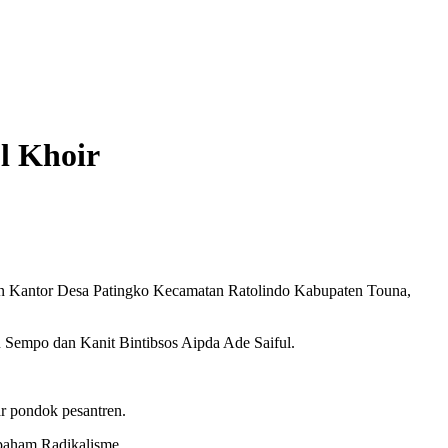
l Khoir
an Kantor Desa Patingko Kecamatan Ratolindo Kabupaten Touna,
Sempo dan Kanit Bintibsos Aipda Ade Saiful.
ar pondok pesantren.
paham Radikalisme.