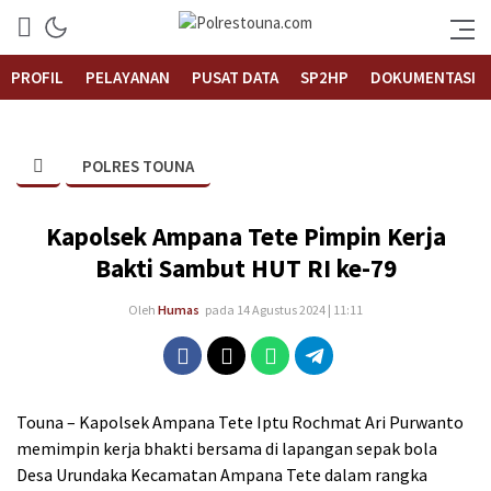
Informasi Layanan Publik
Polrestouna.com
PROFIL
PELAYANAN
PUSAT DATA
SP2HP
DOKUMENTASI
POLRES TOUNA
Kapolsek Ampana Tete Pimpin Kerja
Bakti Sambut HUT RI ke-79
Oleh
Humas
pada 14 Agustus 2024 | 11:11
Touna – Kapolsek Ampana Tete Iptu Rochmat Ari Purwanto
memimpin kerja bhakti bersama di lapangan sepak bola
Desa Urundaka Kecamatan Ampana Tete dalam rangka