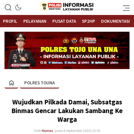
Informasi Layanan Publik
Polrestouna.com
PROFIL
PELAYANAN
PUSAT DATA
SP2HP
DOKUMENTASI
POLRES TOUNA
Wujudkan Pilkada Damai, Subsatgas
Binmas Gencar Lakukan Sambang Ke
Warga
Oleh
Humas
pada 6 September 2024 | 13:55