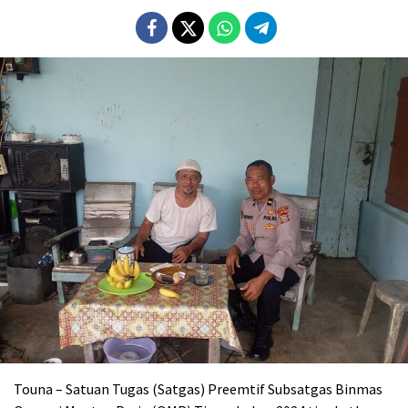
Touna – Satuan Tugas (Satgas) Preemtif Subsatgas Binmas