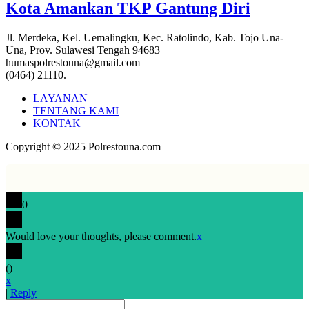
Kota Amankan TKP Gantung Diri
Jl. Merdeka, Kel. Uemalingku, Kec. Ratolindo, Kab. Tojo Una-
Una, Prov. Sulawesi Tengah 94683
humaspolrestouna@gmail.com
(0464) 21110.
LAYANAN
TENTANG KAMI
KONTAK
Copyright © 2025 Polrestouna.com
0
Would love your thoughts, please comment.
x
(
)
x
|
Reply