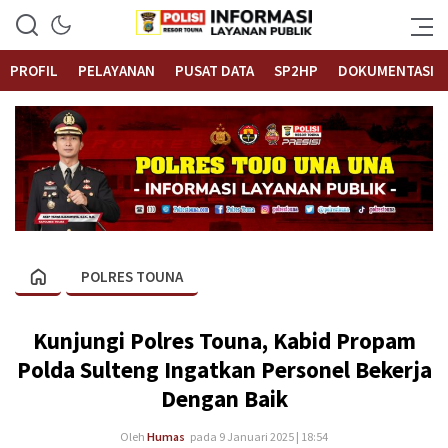
Informasi Layanan Publik
Polrestouna.com
PROFIL
PELAYANAN
PUSAT DATA
SP2HP
DOKUMENTASI
POLRES TOUNA
Kunjungi Polres Touna, Kabid Propam
Polda Sulteng Ingatkan Personel Bekerja
Dengan Baik
Oleh
Humas
pada 9 Januari 2025 | 18:54