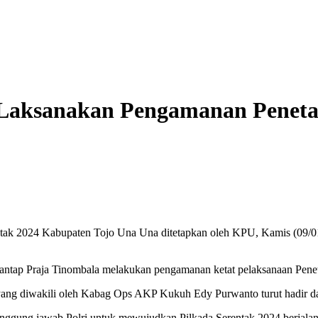
a Laksanakan Pengamanan Peneta
ntak 2024 Kabupaten Tojo Una Una ditetapkan oleh KPU, Kamis (09/0
antap Praja Tinombala melakukan pengamanan ketat pelaksanaan Peneta
ang diwakili oleh Kabag Ops AKP Kukuh Edy Purwanto turut hadir d
nggung jawab Polri untuk mewujudkan Pilkada Serentak 2024 berjalan