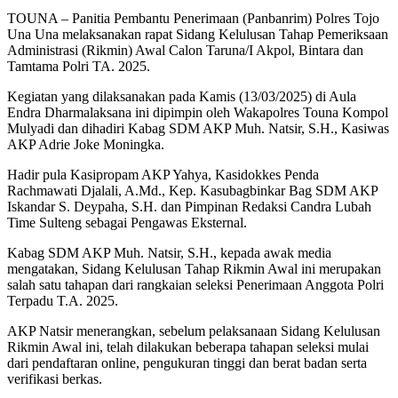
TOUNA – Panitia Pembantu Penerimaan (Panbanrim) Polres Tojo
Una Una melaksanakan rapat Sidang Kelulusan Tahap Pemeriksaan
Administrasi (Rikmin) Awal Calon Taruna/I Akpol, Bintara dan
Tamtama Polri TA. 2025.
Kegiatan yang dilaksanakan pada Kamis (13/03/2025) di Aula
Endra Dharmalaksana ini dipimpin oleh Wakapolres Touna Kompol
Mulyadi dan dihadiri Kabag SDM AKP Muh. Natsir, S.H., Kasiwas
AKP Adrie Joke Moningka.
Hadir pula Kasipropam AKP Yahya, Kasidokkes Penda
Rachmawati Djalali, A.Md., Kep. Kasubagbinkar Bag SDM AKP
Iskandar S. Deypaha, S.H. dan Pimpinan Redaksi Candra Lubah
Time Sulteng sebagai Pengawas Eksternal.
Kabag SDM AKP Muh. Natsir, S.H., kepada awak media
mengatakan, Sidang Kelulusan Tahap Rikmin Awal ini merupakan
salah satu tahapan dari rangkaian seleksi Penerimaan Anggota Polri
Terpadu T.A. 2025.
AKP Natsir menerangkan, sebelum pelaksanaan Sidang Kelulusan
Rikmin Awal ini, telah dilakukan beberapa tahapan seleksi mulai
dari pendaftaran online, pengukuran tinggi dan berat badan serta
verifikasi berkas.