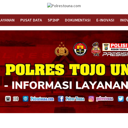
Informasi Layanan Publik
Polrestouna.com
LAYANAN
PUSAT DATA
SP2HP
DOKUMENTASI
E-INOVASI
INO