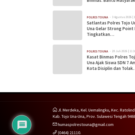
Binmas: Bantu Masyara
Dapatkan Bahan Pokok
Terjangkau
3 Agustus 2026 | 
POLRES TOUNA
Satlantas Polres Tojo U
Una Gelar Strong Point 
Tingkatkan
Kamseltibcarlantas
20 Juli 2026 | 11:1
POLRES TOUNA
Kasat Binmas Polres To
Una Ajak Siswa SDN 7 A
Kota Disiplin dan Tolak
Bullying
Jl. Merdeka, Kel. Uemalingku, Kec. Ratolind
Kab. Tojo Una-Una, Prov. Sulawesi Tengah 946
humaspolrestouna@gmail.com
(0464) 21110.