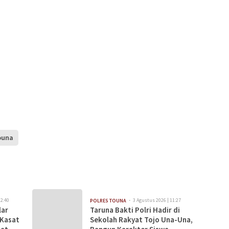
ouna
12:40
3 Agustus 2026 | 11:27
POLRES TOUNA
lar
Taruna Bakti Polri Hadir di
 Kasat
Sekolah Rakyat Tojo Una-Una,