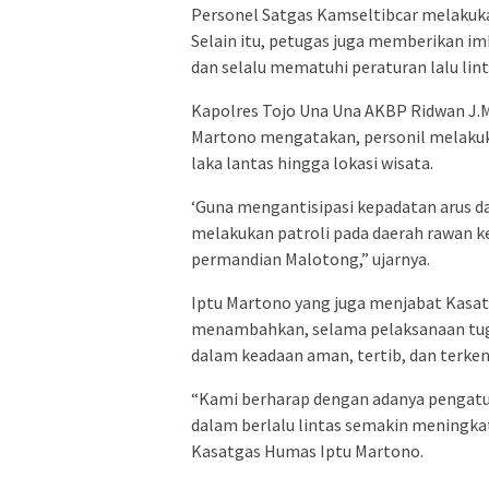
Personel Satgas Kamseltibcar melakukan 
Selain itu, petugas juga memberikan im
dan selalu mematuhi peraturan lalu lint
Kapolres Tojo Una Una AKBP Ridwan J.M. 
Martono mengatakan, personil melakuk
laka lantas hingga lokasi wisata.
‘Guna mengantisipasi kepadatan arus dan
melakukan patroli pada daerah rawan ke
permandian Malotong,” ujarnya.
Iptu Martono yang juga menjabat Kasa
menambahkan, selama pelaksanaan tugas
dalam keadaan aman, tertib, dan terken
“Kami berharap dengan adanya pengatura
dalam berlalu lintas semakin meningkat 
Kasatgas Humas Iptu Martono.