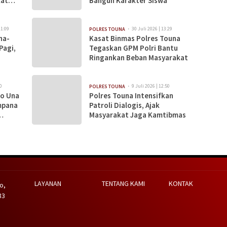
kat
Bangun Karakter Siswa
11:09
30 Juli 2026 | 13:29
POLRES TOUNA
na-
Kasat Binmas Polres Touna
Pagi,
Tegaskan GPM Polri Bantu
Ringankan Beban Masyarakat
0
9 Juli 2026 | 12:50
POLRES TOUNA
jo Una
Polres Touna Intensifkan
mpana
Patroli Dialogis, Ajak
Masyarakat Jaga Kamtibmas
LAYANAN
TENTANG KAMI
KONTAK
o,
83