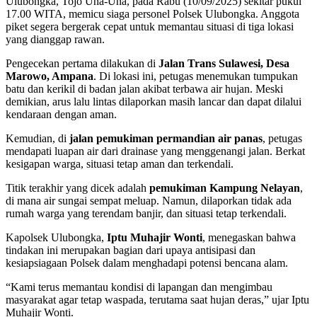
Ulubongka, Tojo Una-Una, pada Rabu (10/09/2025) sekitar pukul
17.00 WITA, memicu siaga personel Polsek Ulubongka. Anggota
piket segera bergerak cepat untuk memantau situasi di tiga lokasi
yang dianggap rawan.
Pengecekan pertama dilakukan di
Jalan Trans Sulawesi, Desa
Marowo, Ampana
. Di lokasi ini, petugas menemukan tumpukan
batu dan kerikil di badan jalan akibat terbawa air hujan. Meski
demikian, arus lalu lintas dilaporkan masih lancar dan dapat dilalui
kendaraan dengan aman.
Kemudian, di
jalan pemukiman permandian air panas
, petugas
mendapati luapan air dari drainase yang menggenangi jalan. Berkat
kesigapan warga, situasi tetap aman dan terkendali.
Titik terakhir yang dicek adalah
pemukiman Kampung Nelayan
,
di mana air sungai sempat meluap. Namun, dilaporkan tidak ada
rumah warga yang terendam banjir, dan situasi tetap terkendali.
Kapolsek Ulubongka,
Iptu Muhajir Wonti
, menegaskan bahwa
tindakan ini merupakan bagian dari upaya antisipasi dan
kesiapsiagaan Polsek dalam menghadapi potensi bencana alam.
“Kami terus memantau kondisi di lapangan dan mengimbau
masyarakat agar tetap waspada, terutama saat hujan deras,” ujar Iptu
Muhajir Wonti.