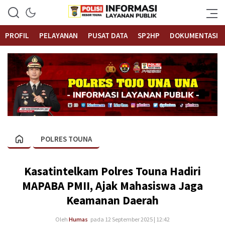
Informasi Layanan Publik
Polrestouna.com
PROFIL
PELAYANAN
PUSAT DATA
SP2HP
DOKUMENTASI
POLRES TOUNA
Kasatintelkam Polres Touna Hadiri
MAPABA PMII, Ajak Mahasiswa Jaga
Keamanan Daerah
Oleh
Humas
pada 12 September 2025 | 12:42