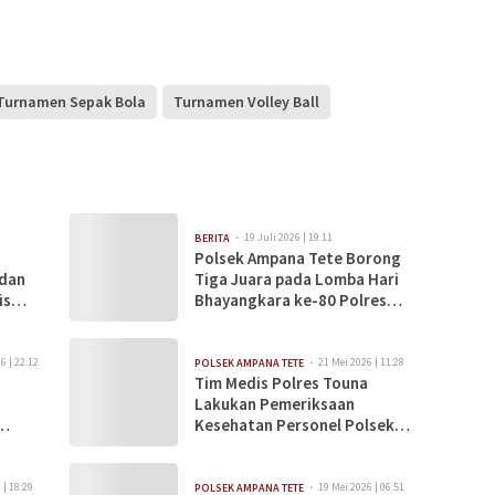
Turnamen Sepak Bola
Turnamen Volley Ball
19 Juli 2026 | 19:11
BERITA
Polsek Ampana Tete Borong
 dan
Tiga Juara pada Lomba Hari
is
Bhayangkara ke-80 Polres
Tojo Una-Una
6 | 22:12
21 Mei 2026 | 11:28
POLSEK AMPANA TETE
Tim Medis Polres Touna
Lakukan Pemeriksaan
Kesehatan Personel Polsek
mer
Ampana Tete
 | 18:29
19 Mei 2026 | 06:51
POLSEK AMPANA TETE