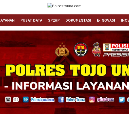
Informasi Layanan Publik
Polrestouna.com
LAYANAN
PUSAT DATA
SP2HP
DOKUMENTASI
E-INOVASI
INO