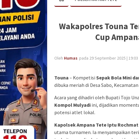
Wakapolres Touna Te
Cup Ampana
Oleh
Humas
pada 29 September 2025 | 19:03
Touna
– Kompetisi
Sepak Bola Mini da
dibuka meriah di Desa Sabo, Kecamatan 
Acara yang dihadiri oleh Bupati Tojo U
Kompol Mulyadi
ini, dijadikan momen
potensi atlet lokal.
Kapolsek Ampana Tete Iptu Rochmat 
utama turnamen. Ia menyampaikan terim