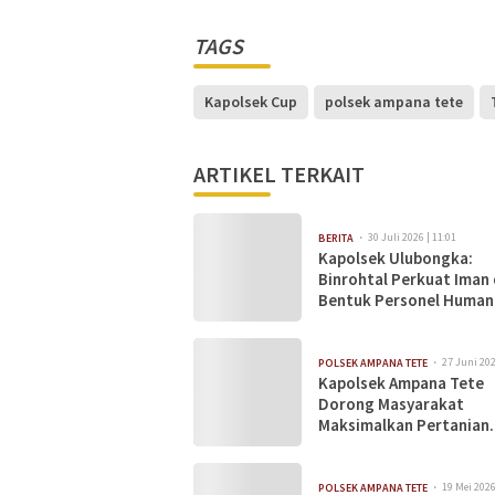
TAGS
Kapolsek Cup
polsek ampana tete
ARTIKEL TERKAIT
30 Juli 2026 | 11:01
BERITA
Kapolsek Ulubongka:
Binrohtal Perkuat Iman
Bentuk Personel Human
serta Profesional
27 Juni 202
POLSEK AMPANA TETE
Kapolsek Ampana Tete
Dorong Masyarakat
Maksimalkan Pertanian
Jagung Melalui Big Far
Field Day
19 Mei 2026
POLSEK AMPANA TETE