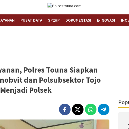
Informasi Layanan Publik
Polrestouna.com
LAYANAN
PUSAT DATA
SP2HP
DOKUMENTASI
E-INOVASI
INO
yanan, Polres Touna Siapkan
mobvit dan Polsubsektor Tojo
 Menjadi Polsek
Popu