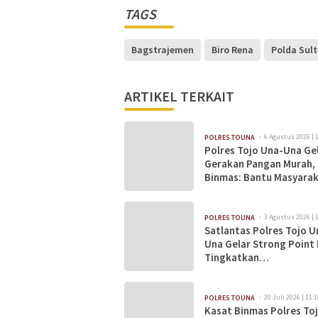
TAGS
Bagstrajemen
Biro Rena
Polda Sul
ARTIKEL TERKAIT
6 Agustus 2026 | 
POLRES TOUNA
Polres Tojo Una-Una Ge
Gerakan Pangan Murah,
Binmas: Bantu Masyara
Dapatkan Bahan Pokok
Terjangkau
3 Agustus 2026 | 
POLRES TOUNA
Satlantas Polres Tojo U
Una Gelar Strong Point 
Tingkatkan
Kamseltibcarlantas
20 Juli 2026 | 11:1
POLRES TOUNA
Kasat Binmas Polres To