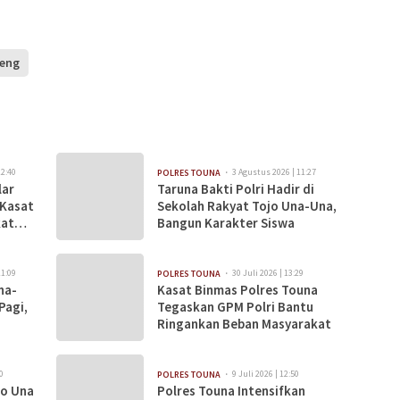
teng
12:40
3 Agustus 2026 | 11:27
POLRES TOUNA
lar
Taruna Bakti Polri Hadir di
 Kasat
Sekolah Rakyat Tojo Una-Una,
kat
Bangun Karakter Siswa
11:09
30 Juli 2026 | 13:29
POLRES TOUNA
na-
Kasat Binmas Polres Touna
Pagi,
Tegaskan GPM Polri Bantu
Ringankan Beban Masyarakat
0
9 Juli 2026 | 12:50
POLRES TOUNA
jo Una
Polres Touna Intensifkan