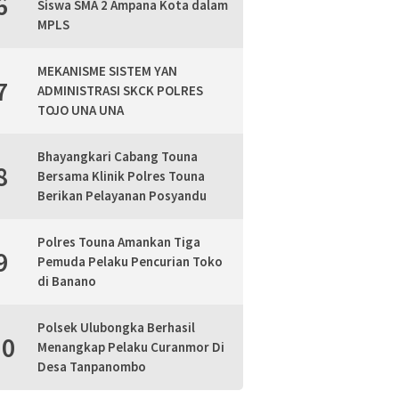
6
Siswa SMA 2 Ampana Kota dalam
MPLS
MEKANISME SISTEM YAN
7
ADMINISTRASI SKCK POLRES
TOJO UNA UNA
Bhayangkari Cabang Touna
8
Bersama Klinik Polres Touna
Berikan Pelayanan Posyandu
Polres Touna Amankan Tiga
9
Pemuda Pelaku Pencurian Toko
di Banano
Polsek Ulubongka Berhasil
10
Menangkap Pelaku Curanmor Di
Desa Tanpanombo